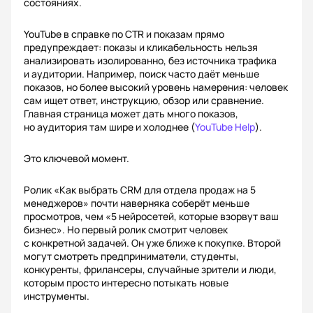
состояниях.
YouTube в справке по CTR и показам прямо
предупреждает: показы и кликабельность нельзя
анализировать изолированно, без источника трафика
и аудитории. Например, поиск часто даёт меньше
показов, но более высокий уровень намерения: человек
сам ищет ответ, инструкцию, обзор или сравнение.
Главная страница может дать много показов,
но аудитория там шире и холоднее (
YouTube Help
).
Это ключевой момент.
Ролик «Как выбрать CRM для отдела продаж на 5
менеджеров» почти наверняка соберёт меньше
просмотров, чем «5 нейросетей, которые взорвут ваш
бизнес». Но первый ролик смотрит человек
с конкретной задачей. Он уже ближе к покупке. Второй
могут смотреть предприниматели, студенты,
конкуренты, фрилансеры, случайные зрители и люди,
которым просто интересно потыкать новые
инструменты.