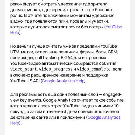
рекомендует смотреть удержание: где зрители
досматривают, где пересматривают, где бросают
ролик. В отчёте по ключевым моментам удержания
видно, где появляются пики, провалы и участки,
которые аудитория смотрит почти без потерь (
YouTube
Help
).
Но деньги лучше считать уже за пределами YouTube:
UTM-метки, отдельные лендинги, формы, боты, CRM,
промокоды, call tracking. В GA4 для встроенных
YouTube-видео автоматически собираются события
,
и
, если
video_start
video_progress
video_complete
включено расширенное измерение и поддержка
YouTube JS API (
Google Analytics Help
).
Для рекламы есть ещё один полезный слой — engaged-
view key events. Google Analytics считает такое событие,
когда человек посмотрел YouTube-видео минимум 10
секунд, а затем в течение 3 дней совершил ключевое
действие на сайте или в приложении (
Google Analytics
Help
).