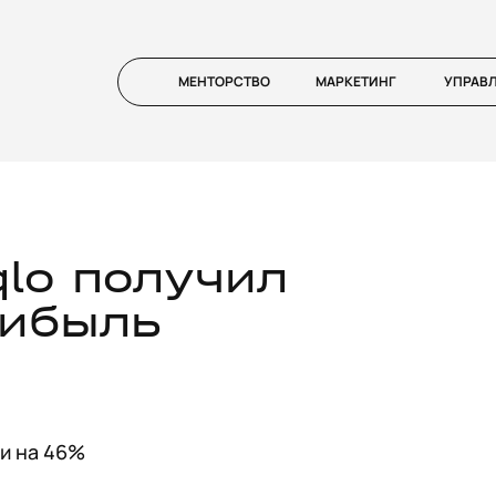
МЕНТОРСТВО
МАРКЕТИНГ
УПРАВ
qlo получил
рибыль
ти на 46%