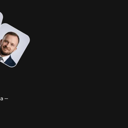
,
ча —