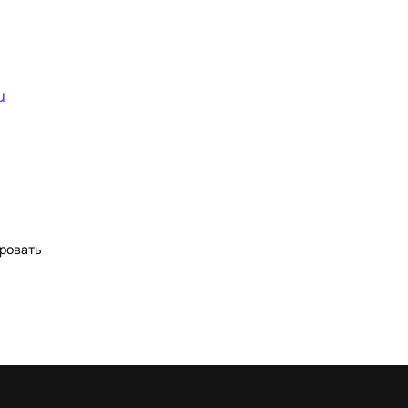
u
ровать