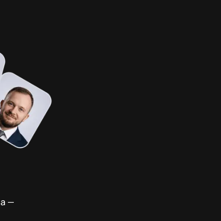
,
ча —