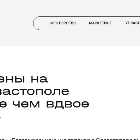
МЕНТОРСТВО
МАРКЕТИНГ
УПРАВ
ены на
вастополе
е чем вдвое
с