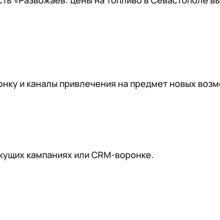
ть «Развожаев: цены на топливо в Севастополе в
нку и каналы привлечения на предмет новых возм
екущих кампаниях или CRM-воронке.