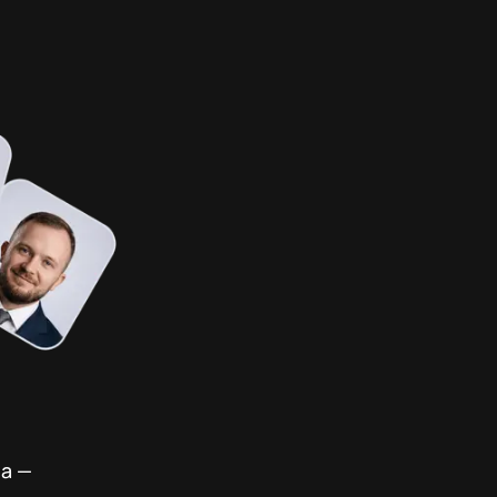
,
ча —