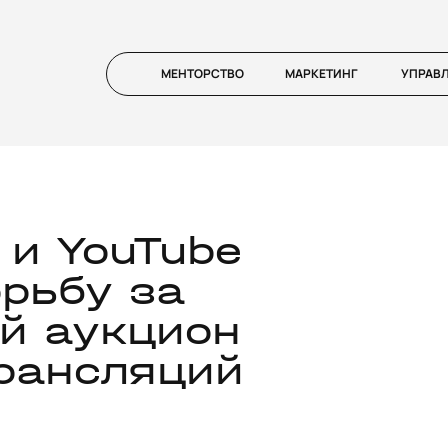
МЕНТОРСТВО
МАРКЕТИНГ
УПРАВ
y и YouTube
орьбу за
й аукцион
рансляций