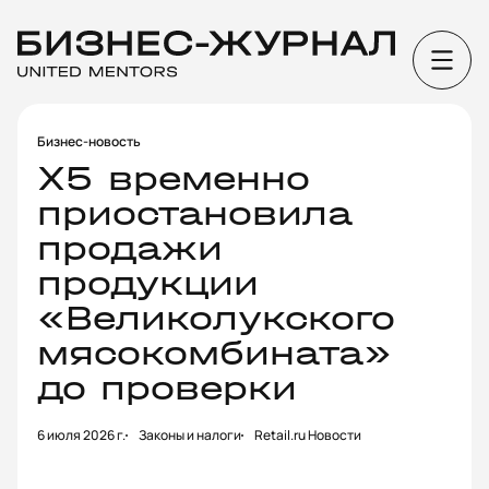
Бизнес-новость
X5 временно
приостановила
продажи
продукции
«Великолукского
мясокомбината»
до проверки
6 июля 2026 г.
Законы и налоги
Retail.ru Новости