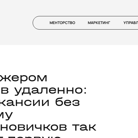
МЕНТОРСТВО
МАРКЕТИНГ
УПРАВ
джером
в удаленно:
акансии без
му
новичков так