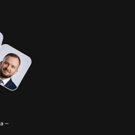
,
ча —