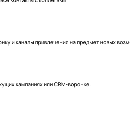
все контакты с коллегами
нку и каналы привлечения на предмет новых возм
екущих кампаниях или CRM-воронке.