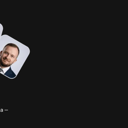
,
ча —