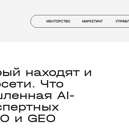
МЕНТОРСТВО
МАРКЕТИНГ
УПРАВ
рый находят и
сети. Что
ленная AI-
спертных
EO и GEO